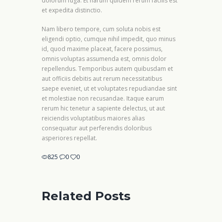
dolorum fuga. Et harum quidem rerum facilis est
et expedita distinctio.
Nam libero tempore, cum soluta nobis est
eligendi optio, cumque nihil impedit, quo minus
id, quod maxime placeat, facere possimus,
omnis voluptas assumenda est, omnis dolor
repellendus. Temporibus autem quibusdam et
aut officiis debitis aut rerum necessitatibus
saepe eveniet, ut et voluptates repudiandae sint
et molestiae non recusandae. Itaque earum
rerum hic tenetur a sapiente delectus, ut aut
reiciendis voluptatibus maiores alias
consequatur aut perferendis doloribus
asperiores repellat.
825
0
0
Related Posts