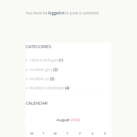
You must be
logged in
to post a comment.
CATEGORIES
1xbet Azerbajan
(1)
mostbet giriş
(2)
mostbet uz
(2)
Mostbet Uzbekistan
(4)
CALENDAR
August
2026
M
T
W
T
F
S
S