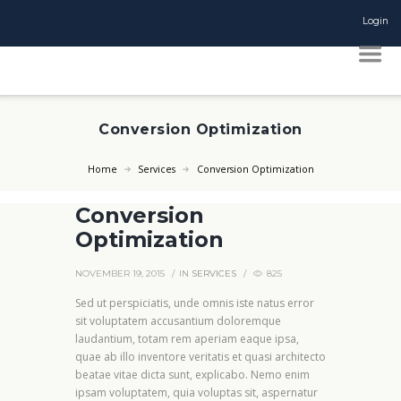
Login
Conversion Optimization
Home
Services
Conversion Optimization
Conversion
Optimization
NOVEMBER 19, 2015
IN
SERVICES
825
Sed ut perspiciatis, unde omnis iste natus error
sit voluptatem accusantium doloremque
laudantium, totam rem aperiam eaque ipsa,
quae ab illo inventore veritatis et quasi architecto
beatae vitae dicta sunt, explicabo. Nemo enim
ipsam voluptatem, quia voluptas sit, aspernatur