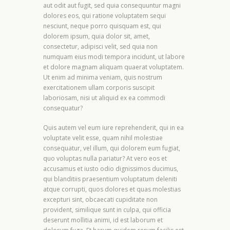
aut odit aut fugit, sed quia consequuntur magni
dolores eos, qui ratione voluptatem sequi
nesciunt, neque porro quisquam est, qui
dolorem ipsum, quia dolor sit, amet,
consectetur, adipisci velit, sed quia non
numquam eius modi tempora incidunt, ut labore
et dolore magnam aliquam quaerat voluptatem.
Ut enim ad minima veniam, quis nostrum
exercitationem ullam corporis suscipit
laboriosam, nisi ut aliquid ex ea commodi
consequatur?
Quis autem vel eum iure reprehenderit, qui in ea
voluptate velit esse, quam nihil molestiae
consequatur, vel illum, qui dolorem eum fugiat,
quo voluptas nulla pariatur? At vero eos et
accusamus et iusto odio dignissimos ducimus,
qui blanditiis praesentium voluptatum deleniti
atque corrupti, quos dolores et quas molestias
excepturi sint, obcaecati cupiditate non
provident, similique sunt in culpa, qui officia
deserunt mollitia animi, id est laborum et