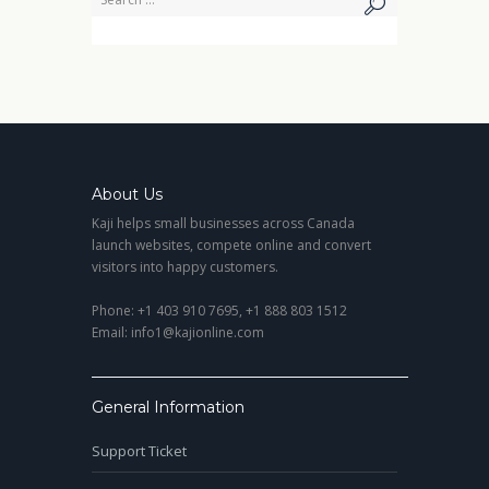
About Us
Kaji helps small businesses across Canada
launch websites, compete online and convert
visitors into happy customers.
Phone: +1 403 910 7695, +1 888 803 1512
Email: info1@kajionline.com
General Information
Support Ticket