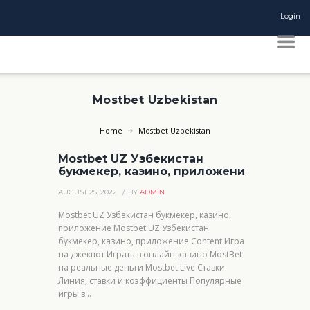
Login
Mostbet Uzbekistan
Home
Mostbet Uzbekistan
Mostbet UZ Узбекистан
букмекер, казино, приложени
AUGUST 25, 2022
BY
ADMIN
Mostbet UZ Узбекистан букмекер, казино,
приложение Mostbet UZ Узбекистан
букмекер, казино, приложение Content Игра
на джекпот Играть в онлайн-казино MostBet
на реальные деньги Mostbet Live Ставки
Линия, ставки и коэффициенты Популярные
игры в...