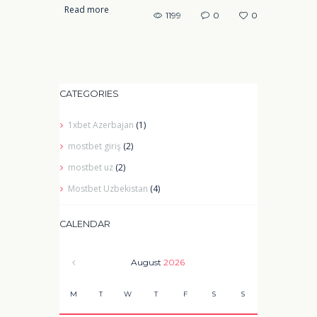
Read more
1199
0
0
CATEGORIES
1xbet Azerbajan
(1)
mostbet giriş
(2)
mostbet uz
(2)
Mostbet Uzbekistan
(4)
CALENDAR
August
2026
M
T
W
T
F
S
S