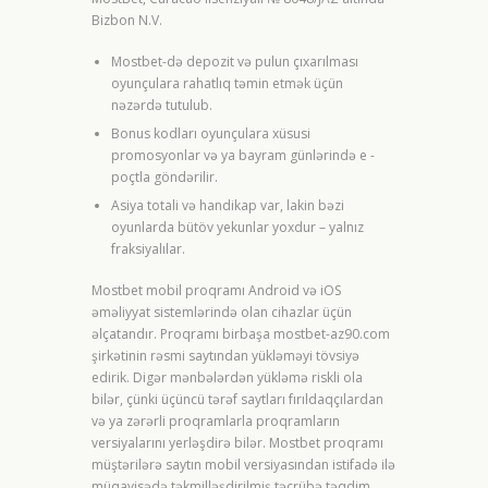
Bizbon N.V.
Mostbet-də depozit və pulun çıxarılması
oyunçulara rahatlıq təmin etmək üçün
nəzərdə tutulub.
Bonus kodları oyunçulara xüsusi
promosyonlar və ya bayram günlərində e -
poçtla göndərilir.
Asiya totali və handikap var, lakin bəzi
oyunlarda bütöv yekunlar yoxdur – yalnız
fraksiyalılar.
Mostbet mobil proqramı Android və iOS
əməliyyat sistemlərində olan cihazlar üçün
əlçatandır. Proqramı birbaşa mostbet-az90.com
şirkətinin rəsmi saytından yükləməyi tövsiyə
edirik. Digər mənbələrdən yükləmə riskli ola
bilər, çünki üçüncü tərəf saytları fırıldaqçılardan
və ya zərərli proqramlarla proqramların
versiyalarını yerləşdirə bilər. Mostbet proqramı
müştərilərə saytın mobil versiyasından istifadə ilə
müqayisədə təkmilləşdirilmiş təcrübə təqdim