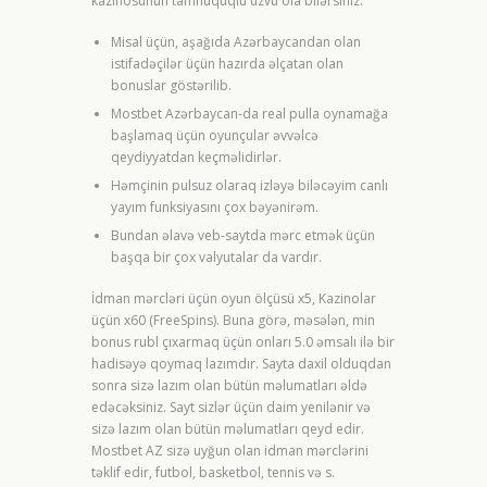
kazinosunun tamhüquqlu üzvü ola bilərsiniz.
Misal üçün, aşağıda Azərbaycandan olan
istifadəçilər üçün hazırda əlçatan olan
bonuslar göstərilib.
Mostbet Azərbaycan-da real pulla oynamağa
başlamaq üçün oyunçular əvvəlcə
qeydiyyatdan keçməlidirlər.
Həmçinin pulsuz olaraq izləyə biləcəyim canlı
yayım funksiyasını çox bəyənirəm.
Bundan əlavə veb-saytda mərc etmək üçün
başqa bir çox valyutalar da vardır.
İdman mərcləri üçün oyun ölçüsü x5, Kazinolar
üçün x60 (FreeSpins). Buna görə, məsələn, min
bonus rubl çıxarmaq üçün onları 5.0 əmsalı ilə bir
hadisəyə qoymaq lazımdır. Sayta daxil olduqdan
sonra sizə lazım olan bütün məlumatları əldə
edəcəksiniz. Sayt sizlər üçün daim yenilənir və
sizə lazım olan bütün məlumatları qeyd edir.
Mostbet AZ sizə uyğun olan idman mərclərini
təklif edir, futbol, ​​basketbol, ​​tennis və s.