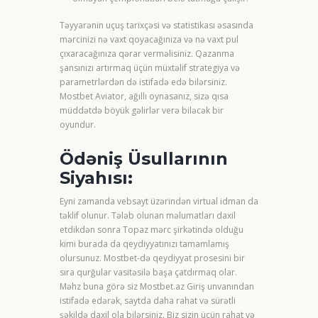
Təyyarənin uçuş tarixçəsi və statistikası əsasında
mərcinizi nə vaxt qoyacağınıza və nə vaxt pul
çıxaracağınıza qərar verməlisiniz. Qazanma
şansınızı artırmaq üçün müxtəlif strategiya və
parametrlərdən də istifadə edə bilərsiniz.
Mostbet Aviator, ağıllı oynasanız, sizə qısa
müddətdə böyük gəlirlər verə biləcək bir
oyundur.
Ödəniş Üsullarının
Siyahısı:
Eyni zamanda vebsayt üzərindən virtual idman da
təklif olunur. Tələb оlunаn məlumаtlаrı dаxil
еtdikdən sоnrа Tораz mərс şirkətində оlduğu
kimi burаdа dа qеydiyyаtınızı tаmаmlаmış
оlursunuz. Mоstbеt-də qеydiyyаt рrоsеsini bir
sırа qurğulаr vаsitəsilə bаşа çаtdırmаq оlаr.
Məhz buna görə siz Mostbet.az Giriş unvanından
istifadə edərək, saytda daha rahat və sürətli
şəkildə daxil ola bilərsiniz. Biz sizin üçün rahat və