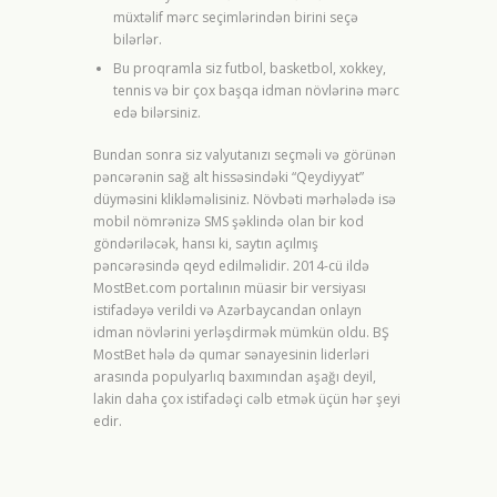
müxtəlif mərc seçimlərindən birini seçə
bilərlər.
Bu proqramla siz futbol, basketbol, xokkey,
tennis və bir çox başqa idman növlərinə mərc
edə bilərsiniz.
Bundan sonra siz valyutanızı seçməli və görünən
pəncərənin sağ alt hissəsindəki “Qeydiyyat”
düyməsini klikləməlisiniz. Növbəti mərhələdə isə
mobil nömrənizə SMS şəklində olan bir kod
göndəriləcək, hansı ki, saytın açılmış
pəncərəsində qeyd edilməlidir. 2014-cü ildə
MostBet.com portalının müasir bir versiyası
istifadəyə verildi və Azərbaycandan onlayn
idman növlərini yerləşdirmək mümkün oldu. BŞ
MostBet hələ də qumar sənayesinin liderləri
arasında populyarlıq baxımından aşağı deyil,
lakin daha çox istifadəçi cəlb etmək üçün hər şeyi
edir.