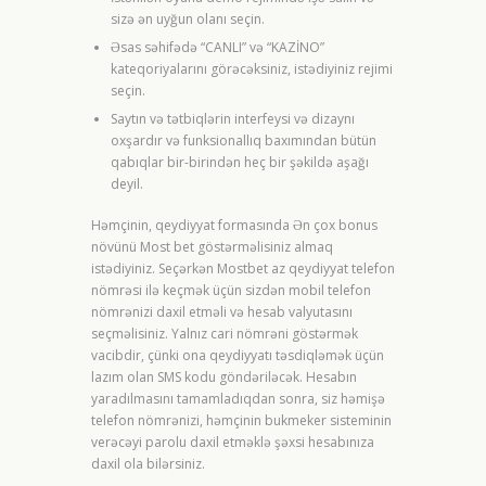
sizə ən uyğun olanı seçin.
Əsas səhifədə “CANLI” və “KAZİNO”
kateqoriyalarını görəcəksiniz, istədiyiniz rejimi
seçin.
Saytın və tətbiqlərin interfeysi və dizaynı
oxşardır və funksionallıq baxımından bütün
qabıqlar bir-birindən heç bir şəkildə aşağı
deyil.
Həmçinin, qeydiyyat formasında Ən çox bonus
növünü Most bet göstərməlisiniz almaq
istədiyiniz. Seçərkən Mostbet az qeydiyyat telefon
nömrəsi ilə keçmək üçün sizdən mobil telefon
nömrənizi daxil etməli və hesab valyutasını
seçməlisiniz. Yalnız cari nömrəni göstərmək
vacibdir, çünki ona qeydiyyatı təsdiqləmək üçün
lazım olan SMS kodu göndəriləcək. Hesabın
yaradılmasını tamamladıqdan sonra, siz həmişə
telefon nömrənizi, həmçinin bukmeker sisteminin
verəcəyi parolu daxil etməklə şəxsi hesabınıza
daxil ola bilərsiniz.