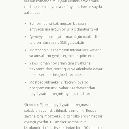
verilən komanda müəyyən edilmiş sayda xalla
qalib gəlməlidir, yoxsa zəif oyunçu həmin sayda
xal alacaq.
Bu hörmətli şirkət, müştəri bazasının
ehtiyaclarına uyğun bir sıra xidmətlər təklif
Qeydiyyatı başa çatdırmaq üçün daxil edilən
telefon nömrəsinə SMS gələcəkdir.
Mostbet AZ-90 həmçinin müştərilərə xətlərin
və əmsalların geniş seçimini təqdim edir.
Yaxşı, idman növlərinin tam siyahısına
baxsanız, dart, sörfinq və ya atletikada dəyərli
bahis seçimlərini görə bilərsiniz.
Mostbet bukmeker şirkətinin loyallıq
proqramının üzvü yalnız Azərbaycandan
qeydiyyatdan keçmiş oyunçu ola bilər.
Şirkətin offşorda qeydiyyatdan keçməsinin
səbəbləri aydındır. Bilmək lazımdır ki, Rusiya
saytına giriş mostbet.ru digər ölkələrdən heç bir
oyunçu yoxdur. Bukmeker kontorunun
fərqləndirici xüsusiyyətlərindən biri– 30-dan çox