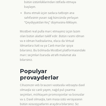
bütün üstünlüklərindən istifadə etməyə
başlayın.
Bunu etmək üçün sadəcə tətbiqin ana
səhifəsinin yuxarı sağ küncündə yerləşən
“Qeydiyyatdan Keç” düyməsinə klikləyin.
Mostbet real pulla mərc etməyiniz üçün lazım
olan bütün alətləri təklif edir. Bütün rəsmi idman
və e-idman hadisələrinə, eləcə də Virtual
İdmanlara Xətt və ya Canlı mərclər qoya
bilərsiniz. Bu bölmədə Mostbet platformasındakı
mərc seçimləri barədə ətraflı məlumat ala
bilərsiniz.
Populyar
provayderlər
Cihazınızın veb brauzeri vasitəsilə vebsayta daxil
olmaqla siz canlı yayım, nağd pul çıxarma
seçimləri, möhtəşəm promosyonlar və bonuslar
və s. Daxil olmaqla, tam masa üstü versiyasının
bütün xüsusiyyətlərini araşdıra bilərsiniz. Siz