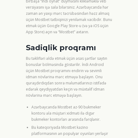
birbaşa “İndi oynat” düyməsini klikləməklə veb
versiyasını işə sala bilərsiniz. Azərbaycanda hər
zaman ən yaxşı mərc təcrübəsindən həzz almaq
üçün Mostbet tətbiqinizi yeniləmək vacibdir. Bunu
etmək üçün Google Play Store-u (və ya iOS üçün
App Store) açın və “Mostbet” axtarın.
Sadiqlik proqramı
Bu təklifləri əldə etmək üçün əsas şərtlər saytın
bonuslar bölməsində göstərilir. İndi Android
üçün Mostbet proqramını endirin və sevimli
idman növlərinə mərc etməyə başlayın. Onu
quraşdırdıqdan sonra məlumatlarınızı istifadə
edərək qeydiyyatdan keçin və müxtəlif idman
növlərinə mərc etməyə başlayın.
Azərbaycanda Mostbet az-90 bukmeker
kontoru əla müştəri xidməti ilə digər
bukmeker kontorları arasında fərqlənir.
Bu kateqoriyada Mostbet kazino
platformasının ən populyar oyunları yerləşir