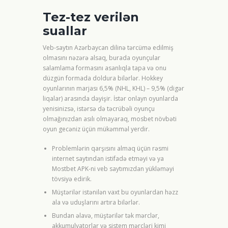
Tez-tez verilən
suallar
Veb-saytın Azərbaycan dilinə tərcümə edilmiş
olmasını nəzərə alsaq, burada oyunçular
salamlama formasını asanlıqla tapa və onu
düzgün formada doldura bilərlər. Hokkey
oyunlarının marjası 6,5% (NHL, KHL) – 9,5% (digər
liqalar) arasında dəyişir. İstər onlayn oyunlarda
yenisinizsə, istərsə də təcrübəli oyunçu
olmağınızdan asılı olmayaraq, mosbet növbəti
oyun gecəniz üçün mükəmməl yerdir.
Problemlərin qarşısını almaq üçün rəsmi
internet saytından istifadə etməyi və ya
Mostbet APK-ni veb saytımızdan yükləməyi
tövsiyə edirik.
Müştərilər istənilən vaxt bu oyunlardan həzz
ala və uduşlarını artıra bilərlər.
Bundan əlavə, müştərilər tək mərclər,
akkumulyatorlar və sistem mərcləri kimi