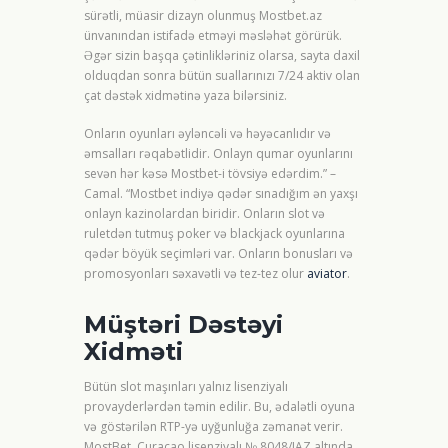
sürətli, müasir dizayn olunmuş Mostbet.az
ünvanından istifadə etməyi məsləhət görürük.
Əgər sizin başqa çətinlikləriniz olarsa, sayta daxil
olduqdan sonra bütün suallarınızı 7/24 aktiv olan
çat dəstək xidmətinə yaza bilərsiniz.
Onların oyunları əyləncəli və həyəcanlıdır və
əmsalları rəqabətlidir. Onlayn qumar oyunlarını
sevən hər kəsə Mostbet-i tövsiyə edərdim.” –
Camal. “Mostbet indiyə qədər sınadığım ən yaxşı
onlayn kazinolardan biridir. Onların slot və
ruletdən tutmuş poker və blackjack oyunlarına
qədər böyük seçimləri var. Onların bonusları və
promosyonları səxavətli və tez-tez olur
aviator
.
Müştəri Dəstəyi
Xidməti
Bütün slot maşınları yalnız lisenziyalı
provayderlərdən təmin edilir. Bu, ədalətli oyuna
və göstərilən RTP-yə uyğunluğa zəmanət verir.
MostBet, Curacao lisenziyalı № 8048/JAZ altında