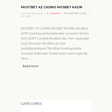
MOSTBET AZ CASINO MOSBET KAZIN
AUGUST 29, 2022
BY
ADMIN
IN
MOSTBET GIRIŞ
1423
MOSTBET AZ CASINO MOSBET KAZINO Mostbet-
AZ91 Azərbaycanda bukmeker və kazino Bonus
550+250FS Content Mostbet-dən Yeni Oyunçular
Üçün Bonuslar Mostbet-də niyə
təsdiqlənməliyəm? Mostbet Azərbaycanda
bonuslar Bukmeker kontorunun rəsmi saytında
necə...
Read more
CATEGORIES