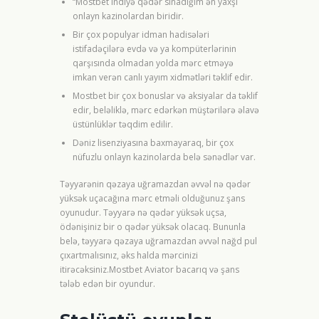
“Mostbet indiyə qədər sınadığım ən yaxşı
onlayn kazinolardan biridir.
Bir çox populyar idman hadisələri
istifadəçilərə evdə və ya kompüterlərinin
qarşısında olmadan yolda mərc etməyə
imkan verən canlı yayım xidmətləri təklif edir.
Mostbet bir çox bonuslar və aksiyalar da təklif
edir, beləliklə, mərc edərkən müştərilərə əlavə
üstünlüklər təqdim edilir.
Dəniz lisenziyasına baxmayaraq, bir çox
nüfuzlu onlayn kazinolarda belə sənədlər var.
Təyyarənin qəzaya uğramazdan əvvəl nə qədər
yüksək uçacağına mərc etməli olduğunuz şans
oyunudur. Təyyarə nə qədər yüksək uçsa,
ödənişiniz bir o qədər yüksək olacaq. Bununla
belə, təyyarə qəzaya uğramazdan əvvəl nağd pul
çıxartmalısınız, əks halda mərcinizi
itirəcəksiniz.Mostbet Aviator bacarıq və şans
tələb edən bir oyundur.