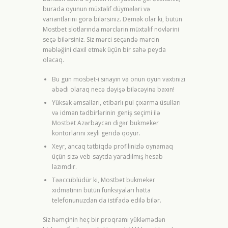
burada oyunun müxtəlif düymələri və
variantlarını görə bilərsiniz. Demək olar ki, bütün
Mostbet slotlarında mərclərin müxtəlif növlərini
seçə bilərsiniz. Siz mərci seçəndə mərcin
məbləğini daxil etmək üçün bir sahə peyda
olacaq.
Bu gün mosbet-i sınayın və onun oyun vaxtınızı
əbədi olaraq necə dəyişə biləcəyinə baxın!
Yüksək əmsalları, etibarlı pul çıxarma üsulları
və idman tədbirlərinin geniş seçimi ilə
Mostbet Azərbaycan digər bukmeker
kontorlarını xeyli geridə qoyur.
Xeyr, ancaq tətbiqdə profilinizlə oynamaq
üçün sizə veb-saytda yaradılmış hesab
lazımdır.
Təəccüblüdür ki, Mostbet bukmeker
xidmətinin bütün funksiyaları hətta
telefonunuzdan da istifadə edilə bilər.
Siz həmçinin heç bir proqramı yükləmədən